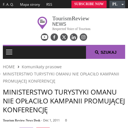
SUBSCRIBE NOW
PL
F. A. Q.
Mapa strony
RSS
English
Tourism
Review
Czech
NEWS
German
Respected Voice of Tourism
Russian
Arabic
Spanish
SZUKAJ
French
HOME
Komunikaty prasowe
Italian
MINISTERSTWO TURYSTYKI OMANU NIE OPŁACIŁO KAMPANII
PROMUJĄCEJ KONFERENCJĘ
TYGODNIOWE AKTUALNOŚCI PODRÓŻNICZE
MINISTERSTWO TURYSTYKI OMANU
PODRÓŻNICZA TOP 10-TKA
NIE OPŁACIŁO KAMPANII PROMUJĄCEJ
KONFERENCJĘ
KOMUNIKATY PRASOWE
- Dec 1, 2011
0
Tourism Review News Desk
O NAS