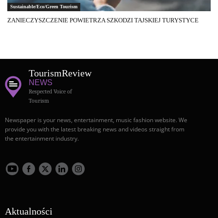
Sustainable/Eco/Green Tourism
ZANIECZYSZCZENIE POWIETRZA SZKODZI TAJSKIEJ TURYSTYCE
Tourism
Review
NEWS
Respected Voice of
Tourism
Newspaper is your news, entertainment, music fashion website. We
provide you with the latest breaking news and videos straight from
the entertainment industry.
Aktualności