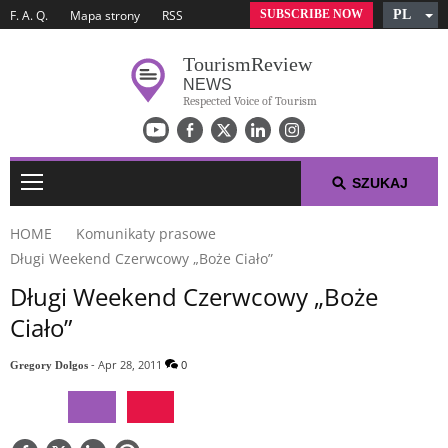
SUBSCRIBE NOW
PL
F. A. Q.
Mapa strony
RSS
English
Tourism
Review
Czech
NEWS
German
Respected Voice of Tourism
Russian
Arabic
Spanish
SZUKAJ
French
HOME
Komunikaty prasowe
Italian
Długi Weekend Czerwcowy „Boże Ciało”
TYGODNIOWE AKTUALNOŚCI PODRÓŻNICZE
Długi Weekend Czerwcowy „Boże
Ciało”
PODRÓŻNICZA TOP 10-TKA
- Apr 28, 2011
0
Gregory Dolgos
KOMUNIKATY PRASOWE
O NAS