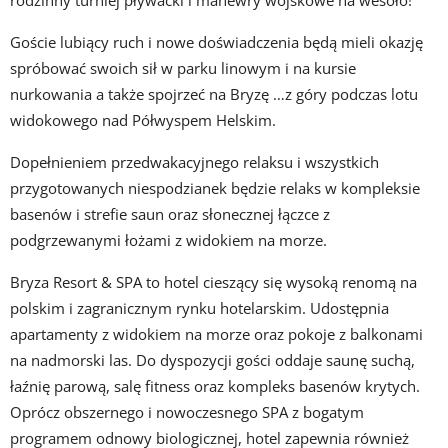
Goście lubiący ruch i nowe doświadczenia będą mieli okazję
spróbować swoich sił w parku linowym i na kursie
nurkowania a także spojrzeć na Bryzę …z góry podczas lotu
widokowego nad Półwyspem Helskim.
Dopełnieniem przedwakacyjnego relaksu i wszystkich
przygotowanych niespodzianek będzie relaks w kompleksie
basenów i strefie saun oraz słonecznej łączce z
podgrzewanymi łożami z widokiem na morze.
Bryza Resort & SPA to hotel cieszący się wysoką renomą na
polskim i zagranicznym rynku hotelarskim. Udostępnia
apartamenty z widokiem na morze oraz pokoje z balkonami
na nadmorski las. Do dyspozycji gości oddaje saunę suchą,
łaźnię parową, salę fitness oraz kompleks basenów krytych.
Oprócz obszernego i nowoczesnego SPA z bogatym
programem odnowy biologicznej, hotel zapewnia również