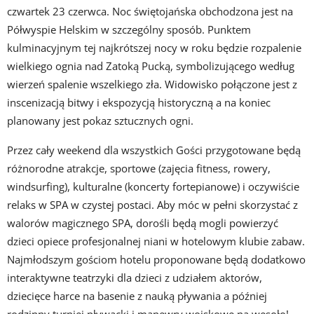
czwartek 23 czerwca. Noc świętojańska obchodzona jest na
Półwyspie Helskim w szczególny sposób. Punktem
kulminacyjnym tej najkrótszej nocy w roku będzie rozpalenie
wielkiego ognia nad Zatoką Pucką, symbolizującego według
wierzeń spalenie wszelkiego zła. Widowisko połączone jest z
inscenizacją bitwy i ekspozycją historyczną a na koniec
planowany jest pokaz sztucznych ogni.
Przez cały weekend dla wszystkich Gości przygotowane będą
różnorodne atrakcje, sportowe (zajęcia fitness, rowery,
windsurfing), kulturalne (koncerty fortepianowe) i oczywiście
relaks w SPA w czystej postaci. Aby móc w pełni skorzystać z
walorów magicznego SPA, dorośli będą mogli powierzyć
dzieci opiece profesjonalnej niani w hotelowym klubie zabaw.
Najmłodszym gościom hotelu proponowane będą dodatkowo
interaktywne teatrzyki dla dzieci z udziałem aktorów,
dziecięce harce na basenie z nauką pływania a później
rodzinny turniej pływacki i manewry wojskowe na wesoło!