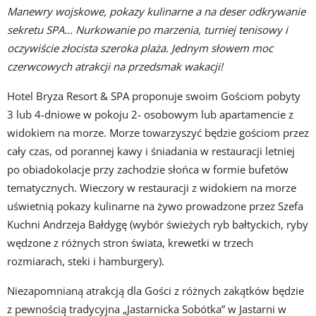
Manewry wojskowe, pokazy kulinarne a na deser odkrywanie
sekretu SPA… Nurkowanie po marzenia, turniej tenisowy i
oczywiście złocista szeroka plaża. Jednym słowem moc
czerwcowych atrakcji na przedsmak wakacji!
Hotel Bryza Resort & SPA proponuje swoim Gościom pobyty
3 lub 4-dniowe w pokoju 2- osobowym lub apartamencie z
widokiem na morze. Morze towarzyszyć będzie gościom przez
cały czas, od porannej kawy i śniadania w restauracji letniej
po obiadokolacje przy zachodzie słońca w formie bufetów
tematycznych. Wieczory w restauracji z widokiem na morze
uświetnią pokazy kulinarne na żywo prowadzone przez Szefa
Kuchni Andrzeja Bałdygę (wybór świeżych ryb bałtyckich, ryby
wędzone z różnych stron świata, krewetki w trzech
rozmiarach, steki i hamburgery).
Niezapomnianą atrakcją dla Gości z różnych zakątków będzie
z pewnością tradycyjna „Jastarnicka Sobótka” w Jastarni w