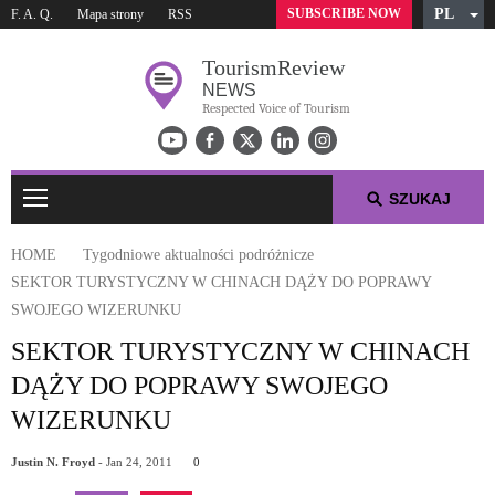
SUBSCRIBE NOW
PL
F. A. Q.
Mapa strony
RSS
English
Tourism
Review
Czech
NEWS
German
Respected Voice of Tourism
Russian
Arabic
SZUKAJ
Spanish
French
HOME
Tygodniowe aktualności podróżnicze
Italian
SEKTOR TURYSTYCZNY W CHINACH DĄŻY DO POPRAWY
SWOJEGO WIZERUNKU
TYGODNIOWE AKTUALNOŚCI PODRÓŻNICZE
SEKTOR TURYSTYCZNY W CHINACH
PODRÓŻNICZA TOP 10-TKA
DĄŻY DO POPRAWY SWOJEGO
WIZERUNKU
KOMUNIKATY PRASOWE
Justin N. Froyd
- Jan 24, 2011
0
O NAS