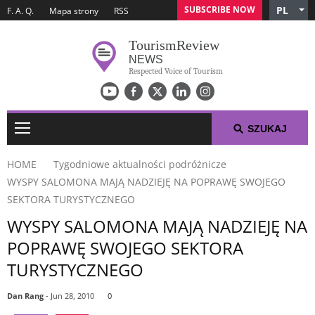
SUBSCRIBE NOW
PL
F. A. Q.
Mapa strony
RSS
English
Tourism
Review
Czech
NEWS
German
Respected Voice of Tourism
Russian
Arabic
Spanish
SZUKAJ
French
HOME
Tygodniowe aktualności podróżnicze
Italian
WYSPY SALOMONA MAJĄ NADZIEJĘ NA POPRAWĘ SWOJEGO
SEKTORA TURYSTYCZNEGO
TYGODNIOWE AKTUALNOŚCI PODRÓŻNICZE
WYSPY SALOMONA MAJĄ NADZIEJĘ NA
PODRÓŻNICZA TOP 10-TKA
POPRAWĘ SWOJEGO SEKTORA
TURYSTYCZNEGO
KOMUNIKATY PRASOWE
Dan Rang
- Jun 28, 2010
0
O NAS