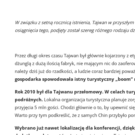
W związku z setną rocznicą istnienia, Tajwan w przyszłym
osiągnięcia tego, podjęty został szereg różnego rodzaju dz
Przez długi okres czasu Tajwan był głównie kojarzony z et
dżunglą z dużą ilością fabryk, nie mającym nic do zaofer
należy dziś już do rzadkości, a ludzie coraz bardziej powa
gospodarka spowodowała istny turystyczny „boom” na 
Rok 2010 był dla Tajwanu przełomowy. W celach tu
podróżnych.
Lokalna organizacja turystyczna planuje z
przyjęcia 5 mln gości. Chodzi głównie o to, by upewnić się
Warto przy tym podkreślić, że z samych Chin przybyło p
Wybrano już nawet lokalizację dla konferencji, dzi