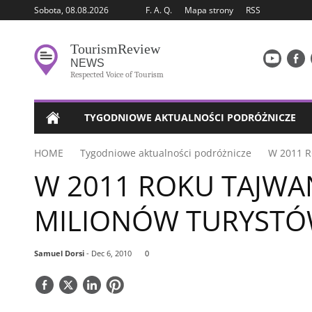
Sobota, 08.08.2026
F. A. Q.
Mapa strony
RSS
Tourism
Review
NEWS
Respected Voice of Tourism
TYGODNIOWE AKTUALNOŚCI PODRÓŻNICZE
HOME
Tygodniowe aktualności podróżnicze
W 2011 
W 2011 ROKU TAJWAN
MILIONÓW TURYST
Samuel Dorsi
- Dec 6, 2010
0