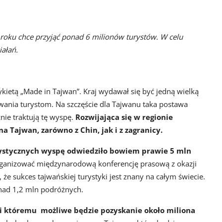
 roku chce przyjąć ponad 6 milionów turystów. W celu
iałań.
ykietą „Made in Tajwan”. Kraj wydawał się być jedną wielką
owania turystom. Na szczęście dla Tajwanu taka postawa
żnie traktują tę wyspę.
Rozwijająca się w regionie
Tajwan, zarówno z Chin, jak i z zagranicy.
rystycznych wyspę odwiedziło bowiem prawie 5 mln
organizować międzynarodową konferencję prasową z okazji
, że sukces tajwańskiej turystyki jest znany na całym świecie.
onad 1,2 mln podróżnych.
ęki któremu możliwe będzie pozyskanie około miliona