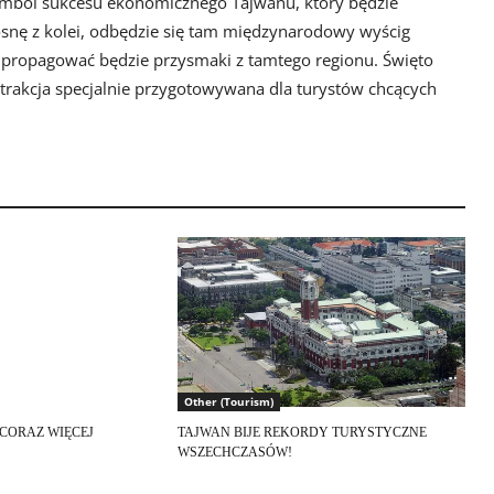
symbol sukcesu ekonomicznego Tajwanu, który będzie
nę z kolei, odbędzie się tam międzynarodowy wyścig
 propagować będzie przysmaki z tamtego regionu. Święto
atrakcja specjalnie przygotowywana dla turystów chcących
Other (Tourism)
CORAZ WIĘCEJ
TAJWAN BIJE REKORDY TURYSTYCZNE
WSZECHCZASÓW!