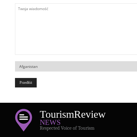
Twoja
wiadomość
Kraj
Tourism
Review
NEWS
Respected Voice of Tourism