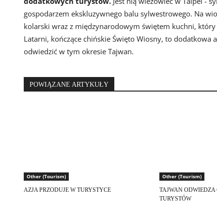
dodatkowych turystów.
Jest nią wieżowiec w Taipei - 
gospodarzem ekskluzywnego balu sylwestrowego. Na wios
kolarski wraz z międzynarodowym świętem kuchni, który
Latarni, kończące chińskie Święto Wiosny, to dodatkowa 
odwiedzić w tym okresie Tajwan.
POWIĄZANE ARTYKUŁY
Other (Tourism)
Other (Tourism)
AZJA PRZODUJE W TURYSTYCE
TAJWAN ODWIEDZA 
TURYSTÓW