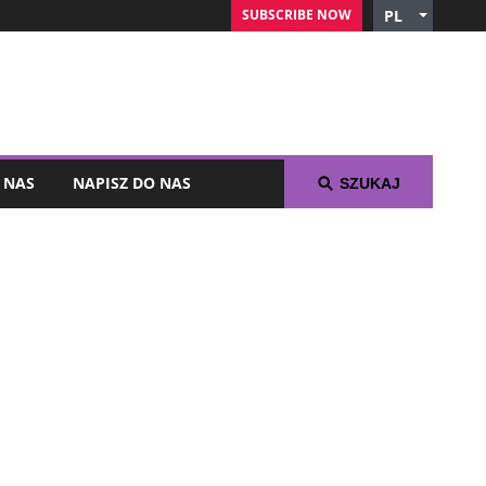
SUBSCRIBE NOW
PL
English
Czech
German
Russian
Arabic
 NAS
NAPISZ DO NAS
SZUKAJ
Spanish
French
Italian