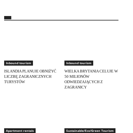
Inbound tourism
Inbound tourism
ISLANDIA PLANUJE OBNIŻYĆ
WIELKA BRYTANIA CELUJE W
LICZBĘ ZAGRANICZNYCH
50 MILIONÓW
TURYSTÓW
ODWIEDZAJĄCYCH Z
ZAGRANICY
Apartment rentals
Sustainable/Eco/Green Tourism