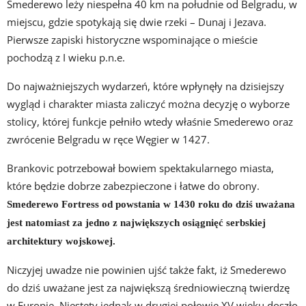
Smederewo leży niespełna 40 km na południe od Belgradu, w
miejscu, gdzie spotykają się dwie rzeki – Dunaj i Jezava.
Pierwsze zapiski historyczne wspominające o mieście
pochodzą z I wieku p.n.e.
Do najważniejszych wydarzeń, które wpłynęły na dzisiejszy
wygląd i charakter miasta zaliczyć można decyzję o wyborze
stolicy, której funkcje pełniło wtedy właśnie Smederewo oraz
zwrócenie Belgradu w ręce Węgier w 1427.
Brankovic potrzebował bowiem spektakularnego miasta,
które będzie dobrze zabezpieczone i łatwe do obrony.
Smederewo Fortress od powstania w 1430 roku do dziś uważana
jest natomiast za jedno z największych osiągnięć serbskiej
architektury wojskowej.
Niczyjej uwadze nie powinien ujść także fakt, iż Smederewo
do dziś uważane jest za największą średniowieczną twierdzę
w Europie. Niestety jednak w drugiej połowie XV wieku doszło