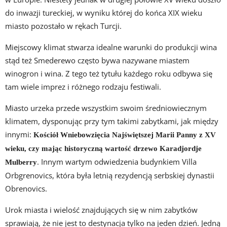
do inwazji tureckiej, w wyniku której do końca XIX wieku
miasto pozostało w rękach Turcji.
Miejscowy klimat stwarza idealne warunki do produkcji wina
stąd też Smederewo często bywa nazywane miastem
winogron i wina. Z tego też tytułu każdego roku odbywa się
tam wiele imprez i różnego rodzaju festiwali.
Miasto urzeka przede wszystkim swoim średniowiecznym
klimatem, dysponując przy tym takimi zabytkami, jak między
innymi:
Kościół Wniebowzięcia Najświętszej Marii Panny z XV
wieku, czy mając historyczną wartość drzewo Karadjordje
. Innym wartym odwiedzenia budynkiem Villa
Mulberry
Orbgrenovics, która była letnią rezydencją serbskiej dynastii
Obrenovics.
Urok miasta i wielość znajdujących się w nim zabytków
sprawiają, że nie jest to destynacja tylko na jeden dzień. Jedną