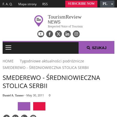
SUBSCRIBE NOW
PL
F. A. Q.
Mapa strony
RSS
English
Tourism
Review
Czech
NEWS
German
Respected Voice of Tourism
Russian
Arabic
Spanish
SZUKAJ
French
HOME
Tygodniowe aktualności podróżnicze
Italian
SMEDEREWO - ŚREDNIOWIECZNA STOLICA SERBII
TYGODNIOWE AKTUALNOŚCI PODRÓŻNICZE
SMEDEREWO - ŚREDNIOWIECZNA
STOLICA SERBII
PODRÓŻNICZA TOP 10-TKA
- May 30, 2011
0
Daniel A. Tanner
KOMUNIKATY PRASOWE
O NAS