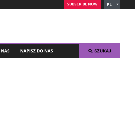
SUBSCRIBE NOW
PL
English
Czech
German
Russian
Arabic
 NAS
NAPISZ DO NAS
SZUKAJ
Spanish
French
Italian