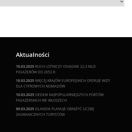
Aktualności
10.03.2025
RUCH LOTNICZY OSIĄGNIE 22,3 MLD
PASAŻERÓW DO 2053 R.
10.03.2025
WIĘCEJ KRAJÓW EUROPEJSKICH OFERUJE WIZY
DLA CYFROWYCH NOMADÓW
10.03.2025
SIEDEM NAJPOPULARNIEJSZYCH PORTÓW
PASAŻERSKICH WE WŁOSZECH
09.03.2025
ISLANDIA PLANUJE OBNIŻYĆ LICZBĘ
ZAGRANICZNYCH TURYSTÓW