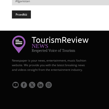
Tourism
Review
NEWS
Respected Voice of Tourism
Newspaper is your news, entertainment, music fashion
website. We provide you with the latest breaking news
and videos straight from the entertainment industry.