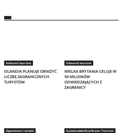
Inbound tourism
Inbound tourism
ISLANDIA PLANUJE OBNIŻYĆ
WIELKA BRYTANIA CELUJE W
LICZBĘ ZAGRANICZNYCH
50 MILIONÓW
TURYSTÓW
ODWIEDZAJĄCYCH Z
ZAGRANICY
Apartment rentals
Sustainable/Eco/Green Tourism