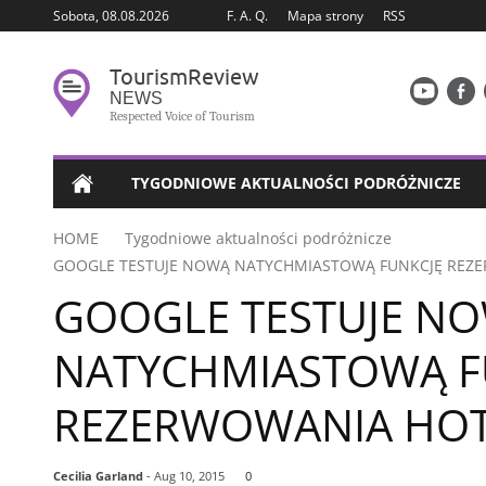
Sobota, 08.08.2026
F. A. Q.
Mapa strony
RSS
Tourism
Review
NEWS
Respected Voice of Tourism
TYGODNIOWE AKTUALNOŚCI PODRÓŻNICZE
HOME
Tygodniowe aktualności podróżnicze
GOOGLE TESTUJE NOWĄ NATYCHMIASTOWĄ FUNKCJĘ REZ
GOOGLE TESTUJE N
NATYCHMIASTOWĄ F
REZERWOWANIA HOT
Cecilia Garland
- Aug 10, 2015
0