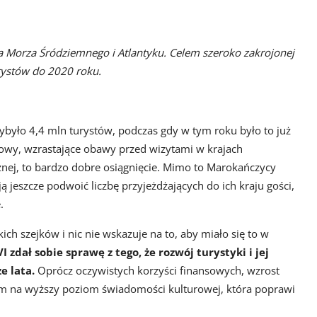
 Morza Śródziemnego i Atlantyku. Celem szeroko zakrojonej
rystów do 2020 roku.
było 4,4 mln turystów, podczas gdy w tym roku było to już
owy, wzrastające obawy przed wizytami w krajach
nej, to bardzo dobre osiągnięcie. Mimo to Marokańczycy
 jeszcze podwoić liczbę przyjeżdżających do ich kraju gości,
.
ch szejków i nic nie wskazuje na to, aby miało się to w
dał sobie sprawę z tego, że rozwój turystyki i jej
e lata.
Oprócz oczywistych korzyści finansowych, wzrost
m na wyższy poziom świadomości kulturowej, która poprawi