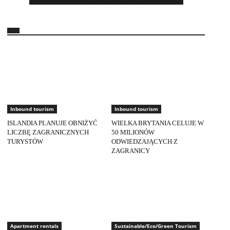
Inbound tourism
Inbound tourism
ISLANDIA PLANUJE OBNIŻYĆ
WIELKA BRYTANIA CELUJE W
LICZBĘ ZAGRANICZNYCH
50 MILIONÓW
TURYSTÓW
ODWIEDZAJĄCYCH Z
ZAGRANICY
Apartment rentals
Sustainable/Eco/Green Tourism