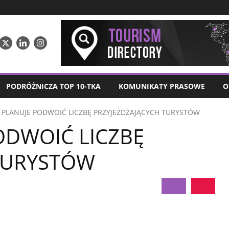
PODRÓŻNICZA TOP 10-TKA
KOMUNIKATY PRASOWE
O
PLANUJE PODWOIĆ LICZBĘ PRZYJEŻDŻAJĄCYCH TURYSTÓW
DWOIĆ LICZBĘ
TURYSTÓW