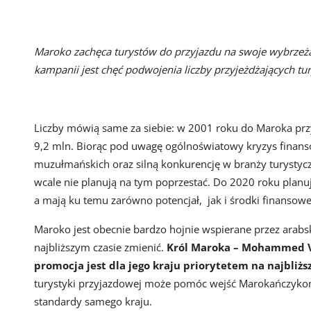
Maroko zachęca turystów do przyjazdu na swoje wybrzeża
kampanii jest chęć podwojenia liczby przyjeżdżających tu
Liczby mówią same za siebie: w 2001 roku do Maroka przy
9,2 mln. Biorąc pod uwagę ogólnoświatowy kryzys finans
muzułmańskich oraz silną konkurencję w branży turystycz
wcale nie planują na tym poprzestać. Do 2020 roku planują
a mają ku temu zarówno potencjał, jak i środki finansowe
Maroko jest obecnie bardzo hojnie wspierane przez arabski
najbliższym czasie zmienić.
Król Maroka – Mohammed VI z
promocja jest dla jego kraju priorytetem na najbliższ
turystyki przyjazdowej może pomóc wejść Marokańczyko
standardy samego kraju.