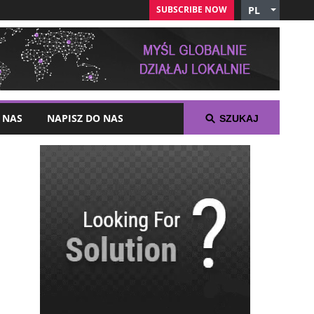
SUBSCRIBE NOW
PL
English
Czech
German
Russian
Arabic
 NAS
NAPISZ DO NAS
SZUKAJ
Spanish
French
Italian