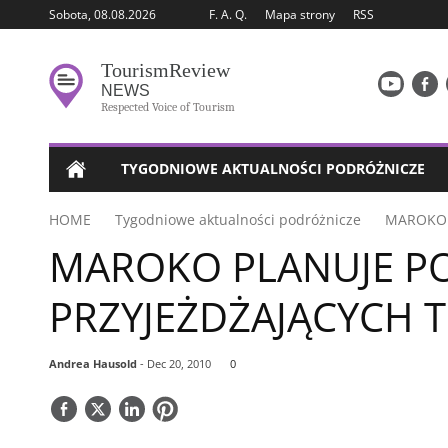
Sobota, 08.08.2026
F. A. Q.
Mapa strony
RSS
Tourism
Review
NEWS
Respected Voice of Tourism
TYGODNIOWE AKTUALNOŚCI PODRÓŻNICZE
HOME
Tygodniowe aktualności podróżnicze
MAROKO 
MAROKO PLANUJE PO
PRZYJEŻDŻAJĄCYCH 
Andrea Hausold
- Dec 20, 2010
0