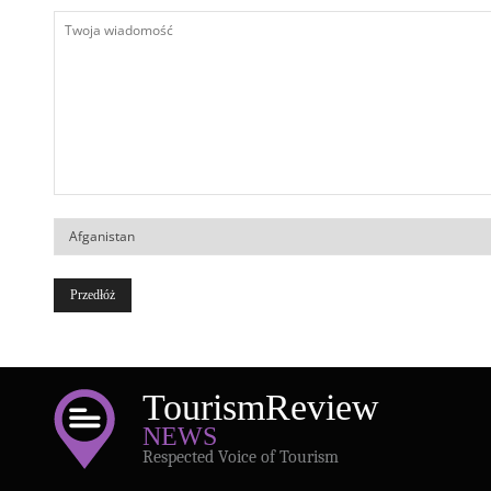
Twoja
wiadomość
Kraj
Tourism
Review
NEWS
Respected Voice of Tourism